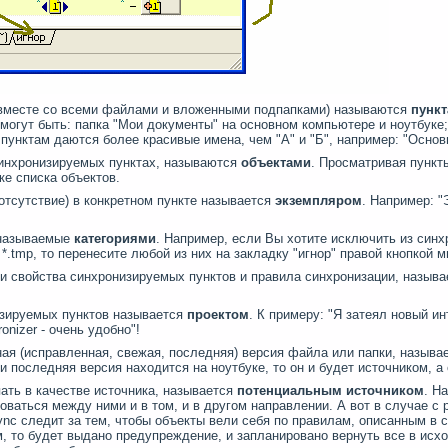
вместе со всеми файлами и вложенными подпапками)
называются
пунк
 могут быть: папка "Мои документы" на основном компьютере и ноутбуке
унктам даются более красивые имена, чем "А" и "Б", например: "Основно
синхронизируемых пунктах, называются
объектами
. Просматривая пункт
ке списка объектов.
 отсутствие)
в конкретном пункте называется
экземпляром
. Например: "
 называемые
категориями
.
Например, если Вы хотите исключить из синх
ы
*.tmp,
то перенесите любой из них на закладку "игнор" правой кнопкой
и свойства синхронизируемых пунктов и правила синхронизации, назыв
изируемых пунктов называется
проектом
. К примеру: "Я затеял новый и
onizer -
очень удобно"!
ная (исправленная, свежая, последняя) версия файла или папки, называ
и последняя версия находится на ноутбуке, то он и будет источником, а
ать в качестве источника, называется
потенциальным источником
. Н
роваться между ними и в том, и в другом направлении. А вот в случае 
Sync следит за тем, чтобы объекты вели себя по правилам, описанным в 
 то будет выдано предупреждение, и запланировано вернуть все в исхо