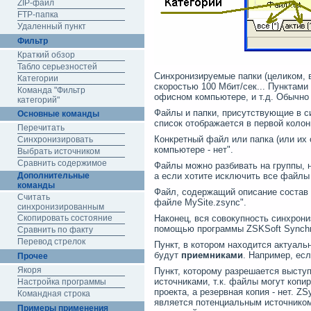
ZIP-файл
FTP-папка
Удаленный пункт
Фильтр
Краткий обзор
Табло серьезностей
Синхронизируемые папки (
целиком, 
Категории
скоростью 100 Мбит/сек... Пунктами
Команда "Фильтр
офисном компьютере, и т.д. Обычно п
категорий"
Файлы и папки, присутствующие в 
Основные команды
список отображается в первой колон
Перечитать
Конкретный файл или папка
(или их
Синхронизировать
компьютере - нет".
Выбрать источником
Сравнить содержимое
Файлы можно разбивать на группы,
Дополнительные
а если хотите исключить все файл
команды
Файл, содержащий описание состав 
Считать
файле
MySite.zsync".
синхронизированным
Скопировать состояние
Наконец, вся совокупность синхрон
помощью программы
ZSKSoft Synchr
Сравнить по факту
Перевод стрелок
Пункт, в котором находится актуаль
будут
приемниками
. Например, есл
Прочее
Якоря
Пункт, которому разрешается выступ
источниками, т.к. файлы могут копи
Настройка программы
проекта, а резервная копия - нет. Z
Командная строка
является потенциальным источником,
Примеры применения