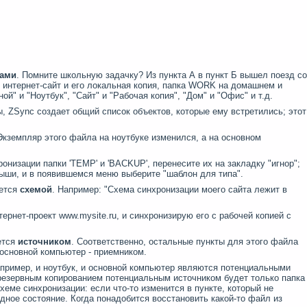
тами
.
Помните школьную задачку
?
Из пункта А в пункт Б вышел поезд со
;
интернет-сайт и его локальная копия, папка
WORK
на домашнем и
й" и "Ноутбук", "Сайт" и "Рабочая копия", "Дом" и "Офис" и т.д.
ы, ZSync создает
общий
список объектов, которые ему встретились;
этот
Экземпляр этого файла на ноутбуке изменился, а на основном
ронизации папки
'TEMP'
и
'BACKUP',
перенесите их на закладку "игнор"
;
 мыши, и в появившемся меню выберите "шаблон для типа".
ается
схемой
.
Например: "Схема синхронизации моего сайта лежит в
нтернет-проект
www.mysite.ru,
и синхронизирую его с рабочей копией с
ется
источником
. Соответственно, остальные пункты для этого файла
 основной компьютер - приемником.
апример, и ноутбук, и основной компьютер являются потенциальными
с резервным копированием потенциальным источником будет только папка
схеме синхронизации: если что-то изменится в пункте, который не
дное состояние. Когда понадобится восстановить какой-то файл из