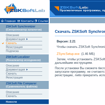
Главная
Контакты
Ссылки
ZSKSoft Synchronizer
(Синхронизатор каталогов)
Скачать ZSKSoft Synchron
Описание
Документация
Версия: 2.21
Скачать
Чтобы скачать ZSKSoft Synchroni
Регистрация
Подписка
ZSyncSetup.exe
(1.46 МБ)
ZSKSoft Localizer
Затем, чтобы установить ZSKSoft 
(Локализатор исходников)
дальнейшим инструкциям.
Описание
После установки Вы сможете бесп
Документация
запускали программу, не считаютс
Скачать
регистрацию, либо прекратить ис
Регистрация
ZSKSoft File Comparer
(Сравниватель файлов)
Описание
Скачать
Новости