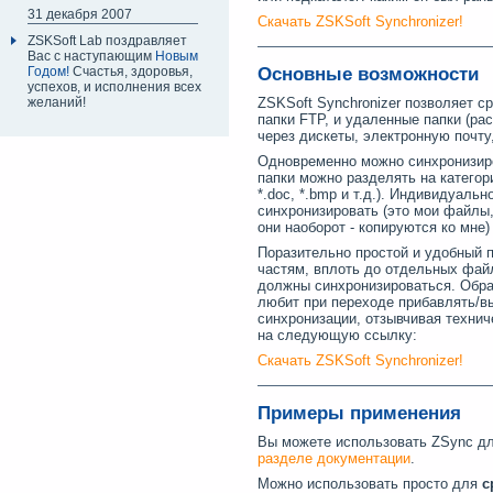
31 декабря 2007
Скачать ZSKSoft Synchronizer!
ZSKSoft Lab поздравляет
Вас с наступающим
Новым
Годом!
Счастья, здоровья,
Основные возможности
успехов, и исполнения всех
желаний!
ZSKSoft Synchronizer позволяет с
папки FTP, и удаленные папки (ра
через дискеты, электронную почту,
Одновременно можно синхронизиро
папки можно разделять на категори
*.doc, *.bmp и т.д.). Индивидуаль
синхронизировать (это мои файлы,
они наоборот - копируются ко мне
Поразительно простой и удобный 
частям, вплоть до отдельных файл
должны синхронизироваться. Обра
любит при переходе прибавлять/в
синхронизации, отзывчивая технич
на следующую ссылку:
Скачать ZSKSoft Synchronizer!
Примеры применения
Вы можете использовать ZSync д
разделе документации
.
Можно использовать просто для
с