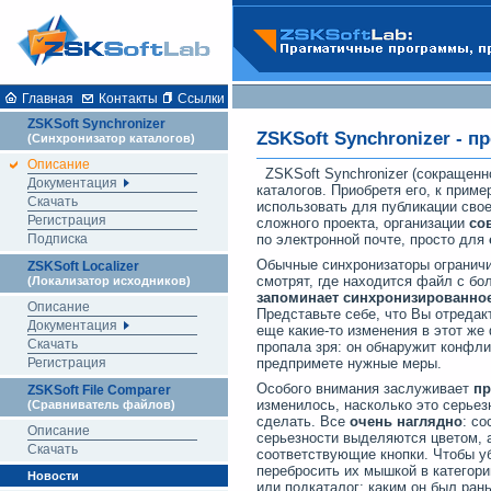
Главная
Контакты
Ссылки
ZSKSoft Synchronizer
ZSKSoft Synchronizer - 
(Синхронизатор каталогов)
Описание
ZSKSoft Synchronizer (сокращен
Документация
каталогов. Приобретя его, к приме
Скачать
использовать для публикации сво
Регистрация
сложного проекта, организации
со
Подписка
по электронной почте, просто для
Обычные синхронизаторы ограничи
ZSKSoft Localizer
смотрят, где находится файл с бол
(Локализатор исходников)
запоминает синхронизированно
Описание
Представьте себе, что Вы отредак
Документация
еще какие-то изменения в этот же
Скачать
пропала зря: он обнаружит конфли
Регистрация
предпримете нужные меры.
Особого внимания заслуживает
пр
ZSKSoft File Comparer
изменилось, насколько это серьез
(Сравниватель файлов)
сделать. Все
очень наглядно
: с
Описание
серьезности выделяются цветом, а
Скачать
соответствующие кнопки. Чтобы уб
перебросить их мышкой в категор
Новости
или подкаталог: каким он был рань