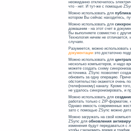
неожиданно отключилось электриче
что - нет. И тут-же с помощью ZS
Можно использовать для
публика
котором Вы сейчас находитесь, пу
Можно использовать для
синхрон
домашним - на этот счет в докуме
Вы выполняете совместно с другим
Технология ничем не отличается, 
случаях.
Разумеется, можно использовать 
документации
это достаточно подр
Можно использовать для
централ
несколько компьютеров, и надо вр
можете создать схему синхронизац
источника. ZSync позволяет созд
обновить за одну операцию. Приче
обстоятельство окажется очень п
(телефонному) каналу. Кроме того,
не удалось синхронизировать, и п
Можно использовать для
создани
работать только с ZIP-форматом,
Однако емкость современных жест
зато с помощью ZSync можно детал
Можно загружать на свой компьют
ZSync для
обновления антивиру
изменения будут передаваться с л
чтобы сэкономить время и трафик.